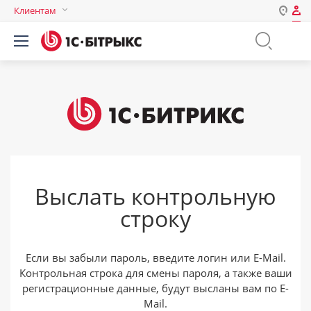
Клиентам
Авторизация
Россия
Нет аккаунта?
Зарегистрироваться
Казахстан
Беларусь
Логин
Пароль
Выслать контрольную
Запомнить меня на этом
строку
компьютере
Забыли свой пароль?
Если вы забыли пароль, введите логин или E-Mail.
Контрольная строка для смены пароля, а также ваши
регистрационные данные, будут высланы вам по E-
или войдите с помощью
Mail.